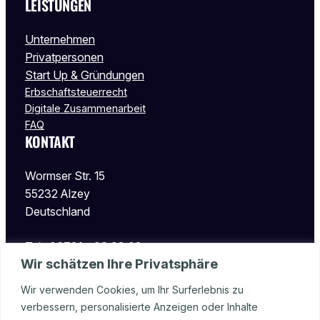
LEISTUNGEN
Unternehmen
Privatpersonen
Start Up & Gründungen
Erbschaftsteuerrecht
Digitale Zusammenarbeit
FAQ
KONTAKT
Wormser Str. 15
55232 Alzey
Deutschland
Tel.: 06731 – 99 98 08
Wir schätzen Ihre Privatsphäre
Fax: 06731 – 99 98 09
info@stbalzey.de
Wir verwenden Cookies, um Ihr Surferlebnis zu
verbessern, personalisierte Anzeigen oder Inhalte