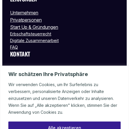
Unternehmen
Privatpersonen
Start Up & Gründungen
Erbschaftsteuerrecht
Digitale Zusammenarbeit
FAQ
KONTAKT
Wormser Str. 15
Wir schätzen Ihre Privatsphäre
55232 Alzey
Deutschland
Wir verwenden Cookies, um Ihr Surferlebnis zu
verbessern, personalisierte Anzeigen oder Inhalte
Tel.: 06731 – 99 98 08
einzusetzen und unseren Datenverkehr zu analysieren.
Fax: 06731 – 99 98 09
Wenn Sie auf „Alle akzeptieren" klicken, stimmen Sie der
info@stbalzey.de
Anwendung von Cookies zu.
Alle akzeptieren