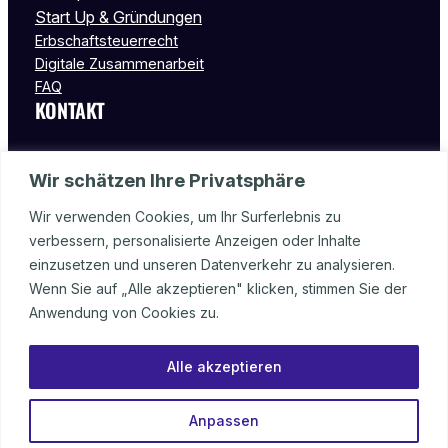
Start Up & Gründungen
Erbschaftsteuerrecht
Digitale Zusammenarbeit
FAQ
KONTAKT
Wormser Str. 15
Wir schätzen Ihre Privatsphäre
55232 Alzey
Deutschland
Wir verwenden Cookies, um Ihr Surferlebnis zu
verbessern, personalisierte Anzeigen oder Inhalte
Tel.: 06731 – 99 98 08
einzusetzen und unseren Datenverkehr zu analysieren.
Fax: 06731 – 99 98 09
Wenn Sie auf „Alle akzeptieren" klicken, stimmen Sie der
info@stbalzey.de
Anwendung von Cookies zu.
Alle akzeptieren
Anpassen