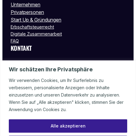
Unternehmen
Privatpersonen
Start Up & Gründungen
Erbschaftsteuerrecht
Digitale Zusammenarbeit
FAQ
KONTAKT
Wormser Str. 15
Wir schätzen Ihre Privatsphäre
55232 Alzey
Deutschland
Wir verwenden Cookies, um Ihr Surferlebnis zu
verbessern, personalisierte Anzeigen oder Inhalte
Tel.: 06731 – 99 98 08
einzusetzen und unseren Datenverkehr zu analysieren.
Fax: 06731 – 99 98 09
Wenn Sie auf „Alle akzeptieren" klicken, stimmen Sie der
info@stbalzey.de
Anwendung von Cookies zu.
Alle akzeptieren