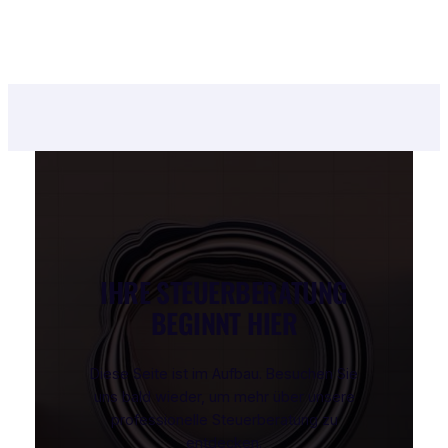
IHRE STEUERBERATUNG
BEGINNT HIER
Diese Seite ist im Aufbau. Besuchen Sie
uns bald wieder, um mehr über unsere
professionelle Steuerberatung zu
entdecken.