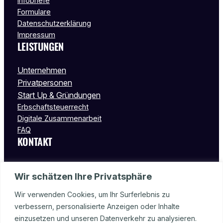
Infobriefe
Formulare
Datenschutzerklärung
Impressum
LEISTUNGEN
Unternehmen
Privatpersonen
Start Up & Gründungen
Erbschaftsteuerrecht
Digitale Zusammenarbeit
FAQ
KONTAKT
Wormser Str. 15
Wir schätzen Ihre Privatsphäre
55232 Alzey
Deutschland
Wir verwenden Cookies, um Ihr Surferlebnis zu
verbessern, personalisierte Anzeigen oder Inhalte
Tel.: 06731 – 99 98 08
einzusetzen und unseren Datenverkehr zu analysieren.